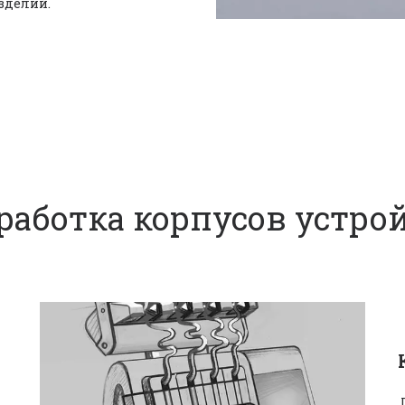
делий. 
работка корпусов устро